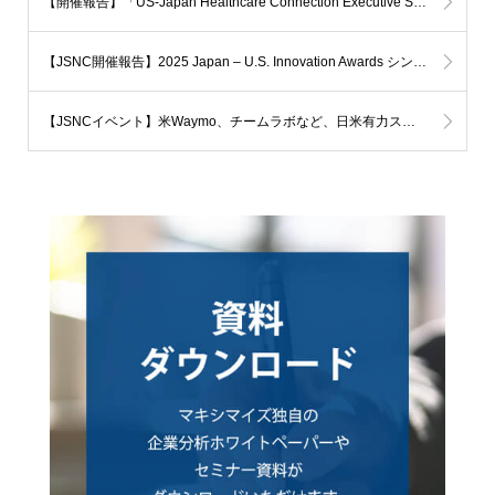
【開催報告】「US-Japan Healthcare Connection Executive Symposium 2025 ～AIと科学が切り拓く未来の医療～
【JSNC開催報告】2025 Japan – U.S. Innovation Awards シンポジウムを開催しました
【JSNCイベント】米Waymo、チームラボなど、日米有力スタートアップ幹部が登壇！ ～2025 Japan–U.S. Innovation Awardsシンポジウム(7月17日開催)～