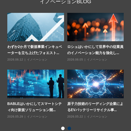
イノベーションBLOG
法に
わずか2か月で新規事業インキュベ
ロシュはいかにして世界中の従業員
ア
ーターを立ち上げたフォエスト...
のイノベーション能力を強化し...
門
2026.06.12
イノベーション
2026.06.05
イノベーション
20
クル
BABLEはいかにしてスマートシテ
原子力技術のリーディング企業によ
ス
ィ向け新規ソリューション開...
るEVバッテリーリサイクル事...
鉱
2026.05.29
イノベーション
2026.05.22
イノベーション
20