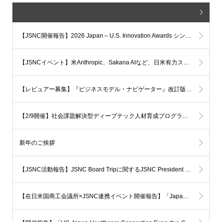
【JSNC開催報告】2026 Japan – U.S. Innovation Awards シンポジウムを開催しました
【JSNCイベント】米Anthropic、Sakana AIなど、日米有力スタートアップ幹部が登壇！ ～2026 Japan–U.S. Innovation Awardsシンポジウム(7月16日開催)～
【レビュアー募集】『ビジネスモデル・ナビゲーター』改訂版の一般レビュアーを募集しています
【2/9開催】社会課題解決型ディープテック人材育成プログラム「BiTS」説明ウェビナーのご案内
新年のご挨拶
【JSNC活動報告】JSNC Board Tripに関するJSNC President Steve Pollockのメッセージ
【在日米国商工会議所×JSNC連携イベント開催報告】「Japan Market Entry: The US Healthtech Startup Journey」が開催されました