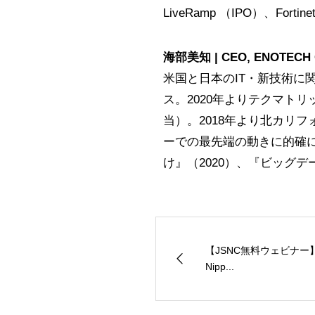
LiveRamp （IPO）、Fortine
海部美知 | CEO, ENOTECH C
米国と日本のIT・新技術
ス。2020年よりテクマトリック
当）。2018年より北カリフォ
ーでの最先端の動きに的確
け』（2020）、『ビッグデ
【JSNC無料ウェビナー】The P
Nipp...