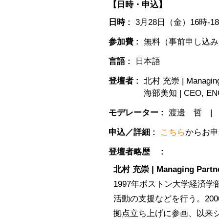
【日時・申込】
日時 :
3月28日（金）16時-1
参加費 :
無料（事前申し込み
言語 :
日本語
登壇者 :
北村 充崇 | Managing 
海部美知 | CEO, ENO
モデレーター :
渡邊 哲 |
申込／詳細 :
こちら
からお申
登壇者略歴 :
北村 充崇 | Managing Partne
1997年ボストン大学経済
活動の支援などを行う。20
拠点立ち上げに参画、以来