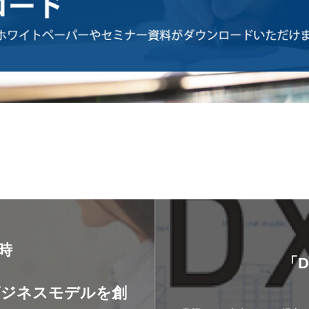
8時
「
】
ビジネスモデルを創