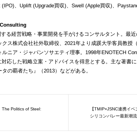
t (IPO)、Uplift (Upgrade買収)、Swell (Apple買収)、Payst
onsulting
に関する経営戦略・事業開発を手がけるコンサルタント。最
ス株式会社社外取締役、2021年より成蹊大学客員教授（Internat
ルニア・ジャパンソサエティ理事。1998年ENOTECH Cons
に対応した戦略立案・アドバイスを得意とする。主な著書に
ータの覇者たち』（2013）などがある。
olitics of Steel:
【TMIP×JSNC連携イ
シリコンバレー最新潮流：A