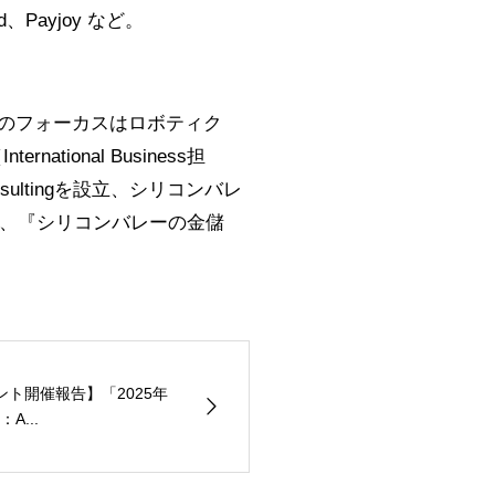
and、Payjoy など。
近のフォーカスはロボティク
ional Business担
ultingを設立、シリコンバレ
、『シリコンバレーの金儲
ベント開催報告】「2025年
...