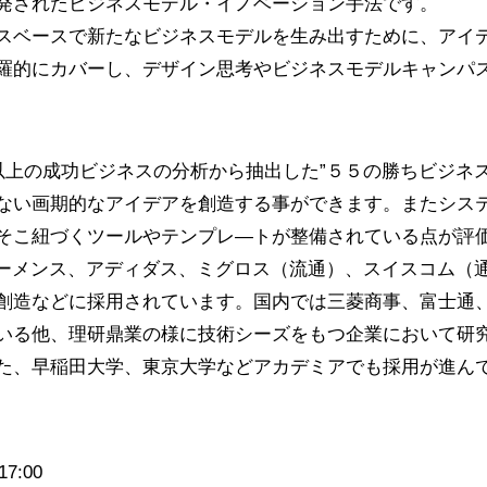
発されたビジネスモデル・イノベーション手法です。
スベースで新たなビジネスモデルを生み出すために、アイ
羅的にカバーし、デザイン思考やビジネスモデルキャンパ
0以上の成功ビジネスの分析から抽出した”５５の勝ちビジネ
ない画期的なアイデアを創造する事ができます。またシス
そこ紐づくツールやテンプレ―トが整備されている点が評
シーメンス、アディダス、ミグロス（流通）、スイスコム（
創造などに採用されています。国内では三菱商事、富士通
いる他、理研鼎業の様に技術シーズをもつ企業において研
た、早稲田大学、東京大学などアカデミアでも採用が進ん
7:00