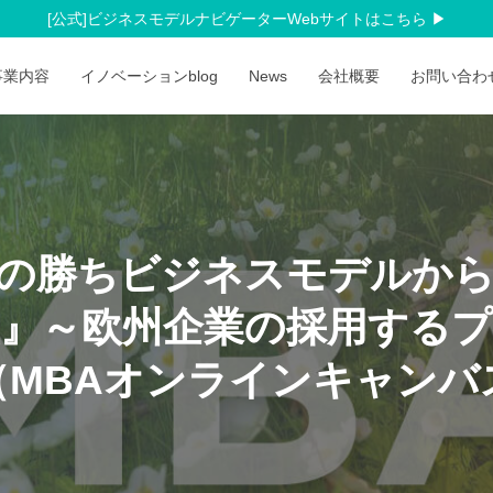
[公式]ビジネスモデルナビゲーターWebサイトはこちら
事業内容
イノベーションblog
News
会社概要
お問い合
の勝ちビジネスモデルか
』～欧州企業の採用する
（MBAオンラインキャンバ