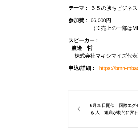
テーマ :
５５の勝ちビジネス
参加費 :
66,000円
（※売上の一部はM
スピーカー :
渡邊 哲
株式会社マキシマイズ代表取締役／
申込/詳細：
https://bmn-mba
6月25日開催 国際エ
る 人、組織が劇的に変わる 