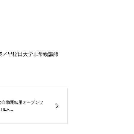
本事務所代表／早稲田大学非常勤講師
界初の自動運転用オープンソ
R...