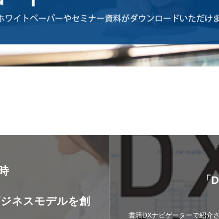
8時
「
】
ビジネスモデルを創
書籍DXナビゲーターで紹介