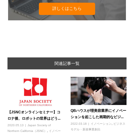
詳しくはこちら
関連記事一覧
QBハウスが理美容業界にイノベー
【JSNCオンラインセミナー】コ
ションを起こした画期的なビジ...
ロナ後、ロボットの世界はどう...
2022.03.18
イノベーション
,
ビジネス
2020.05.13
Japan Society of
モデル・新規事業創出
Northern California（JSNC）
,
イノベー