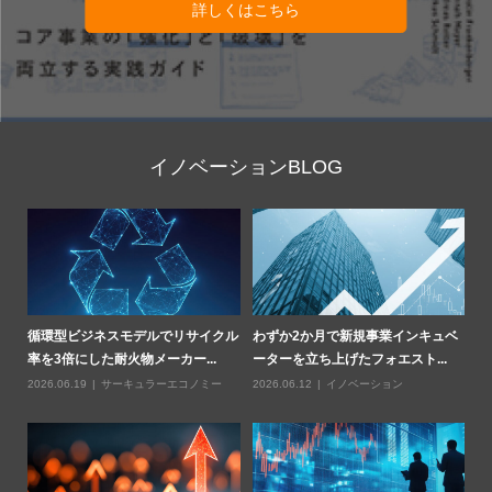
詳しくはこちら
イノベーションBLOG
部
循環型ビジネスモデルでリサイクル
わずか2か月で新規事業インキュベ
Z
率を3倍にした耐火物メーカー...
ーターを立ち上げたフォエスト...
燃
2026.06.19
サーキュラーエコノミー
2026.06.12
イノベーション
20