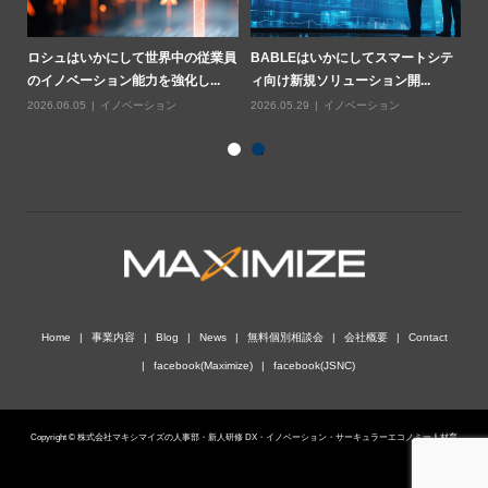
業用
ロシュはいかにして世界中の従業員
BABLEはいかにしてスマートシテ
ハ
のイノベーション能力を強化し...
ィ向け新規ソリューション開...
基
2026.06.05
イノベーション
2026.05.29
イノベーション
20
Home
事業内容
Blog
News
無料個別相談会
会社概要
Contact
facebook(Maximize)
facebook(JSNC)
Copyright © 株式会社マキシマイズの人事部・新人研修 DX・イノベーション・サーキュラーエコノミー人材育