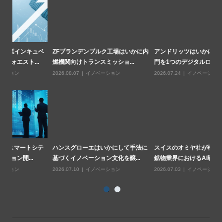
ベ
ZFブランデンブルク工場はいかに内
アンドリッツはいかに4つの事業部
循
燃機関向けトランスミッショ...
門を1つのデジタルロードマッ...
率
2026.08.07
イノベーション
2026.07.24
イノベーション
20
テ
ハンスグローエはいかにして手法に
スイスのオミヤ社が構築した産業用
ロ
基づくイノベーション文化を醸...
鉱物業界におけるAI戦略("...
の
2026.07.10
イノベーション
2026.07.03
イノベーション
20