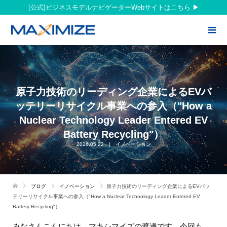
[公式]ビジネスモデルナビゲーターWebサイトはこちら
原子力技術のリーディング企業によるEVバ
ッテリーリサイクル事業への参入（"How a
Nuclear Technology Leader Entered EV
Battery Recycling"）
2026.05.22
イノベーション
ブログ
イノベーション
原子力技術のリーディング企業によるEVバッ
テリーリサイクル事業への参入（"How a Nuclear Technology Leader Entered EV
Battery Recycling"）
みなさんこんにちは。マキシマイズの渡邊です。今回も、