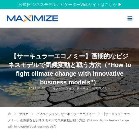
[公式]ビジネスモデルナビゲーターWebサイトはこちら
【サーキュラーエコノミー】画期的なビジ
ネスモデルで気候変動と戦う方法
（“How to
fight climate change with innovative
business models"）
2023.11.03
イノベーション
,
サーキュラーエコノミー
ブログ
イノベーション
,
サーキュラーエコノミー
【サーキュラーエコ
ノミー】画期的なビジネスモデルで気候変動と戦う方法（“How to fight climate change
with innovative business models"）