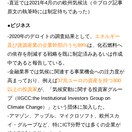
-直近では2021年4月のの欧州気候法（※ブログ記事
原文の執筆時には制定待ちであった）
●ビジネス
-2020年のデロイトの調査結果として、
エネルギー
及び資源産業の企業幹部のうち89%
は、化石燃料へ
の依存を削減する戦略を既に制定済みあるいは作成
中であると報告している。
-金融業界では気候に関連する事業機会への注力度が
高まっており、例えば
37兆ユーロの資産を持つ300
以上の投資家
が、「気候変動に関する投資家グルー
プ（IIGCC:the Institutional Investors Group on
Climate Change）」という団体に加入した。
-アマゾン、アップル、マイクロソフト、欧州スカ
イ・グループなど、特にICT分野では多くの企業が