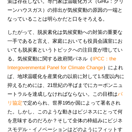
策は存在しない。専門家は温暖化ガス（GHG：グリ
ーンハウスガス）の排出が気候変動の原因の一端と
なっていることは明らかだと口をそろえる。
したがって、脱炭素化は気候変動への対策の重要な
一手であると言え、家庭においても役員会議室にお
いても脱炭素というトピックへの注目度が増してい
る。気候変動に関する政府間パネル（
IPCC：the
Intergovenmental Panel for Climate Change
）によれ
ば、地球温暖化を産業化の以前に対して1.5度以内に
抑えるためには、21世紀の半ばまでにカーボンニュ
ートラルを達成しなければならない。この目標は
パ
リ協定
で定められ、世界195か国によって署名され
た。しかし、このような動きはビジネスにとって何
を意味するのだろか？そして全体の枠組みにビジネ
スモデル・イノベーションはどのようにフィットす