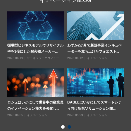
イノベーションBLOG
部
循環型ビジネスモデルでリサイクル
わずか2か月で新規事業インキュベ
Z
率を3倍にした耐火物メーカー...
ーターを立ち上げたフォエスト...
燃
2026.06.19
サーキュラーエコノミー
2026.06.12
イノベーション
20
業用
ロシュはいかにして世界中の従業員
BABLEはいかにしてスマートシテ
ハ
のイノベーション能力を強化し...
ィ向け新規ソリューション開...
基
2026.06.05
イノベーション
2026.05.29
イノベーション
20