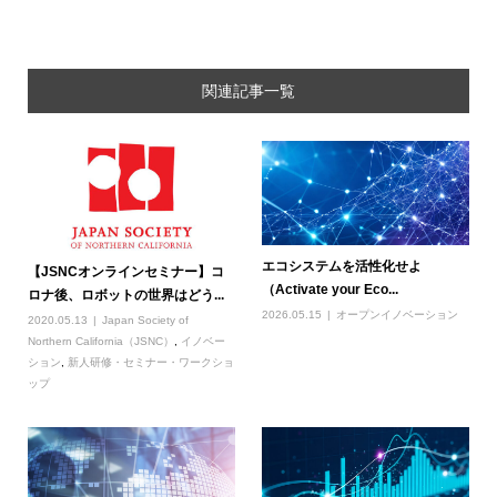
関連記事一覧
エコシステムを活性化せよ
【JSNCオンラインセミナー】コ
（Activate your Eco...
ロナ後、ロボットの世界はどう...
2026.05.15
オープンイノベーション
2020.05.13
Japan Society of
Northern California（JSNC）
,
イノベー
ション
,
新人研修・セミナー・ワークショ
ップ