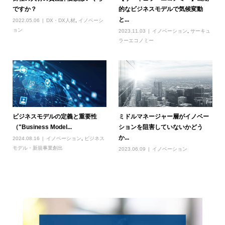
ですか？
的なビジネスモデルで気候変動
と...
2022.05.06
DX・DX人材
,
イノベーシ
ョン
2023.11.03
イノベーション
,
サーキュ
ラーエコノミー
ビジネスモデルの定義と重要性
ミドルマネージャー層がイノベー
（"Business Model...
ションを阻害していないかどう
か...
2024.08.16
イノベーション
,
ビジネス
モデル・新規事業創出
2023.06.09
イノベーション