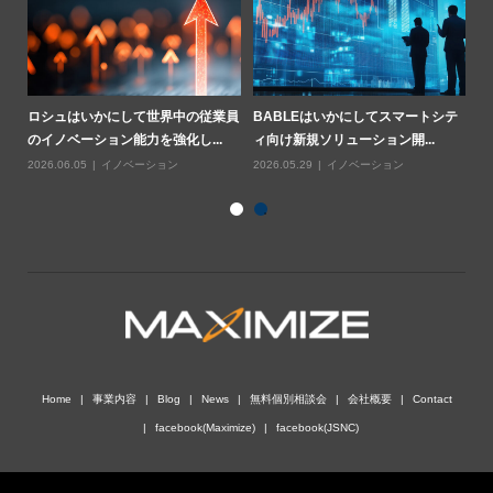
業用
ロシュはいかにして世界中の従業員
BABLEはいかにしてスマートシテ
ハ
のイノベーション能力を強化し...
ィ向け新規ソリューション開...
基
2026.06.05
イノベーション
2026.05.29
イノベーション
20
Home
事業内容
Blog
News
無料個別相談会
会社概要
Contact
facebook(Maximize)
facebook(JSNC)