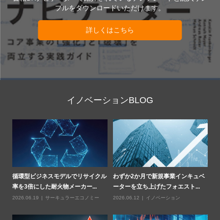
プルをダウンロードいただけます。
詳しくはこちら
イノベーションBLOG
部
循環型ビジネスモデルでリサイクル
わずか2か月で新規事業インキュベ
Z
率を3倍にした耐火物メーカー...
ーターを立ち上げたフォエスト...
燃
2026.06.19
サーキュラーエコノミー
2026.06.12
イノベーション
20