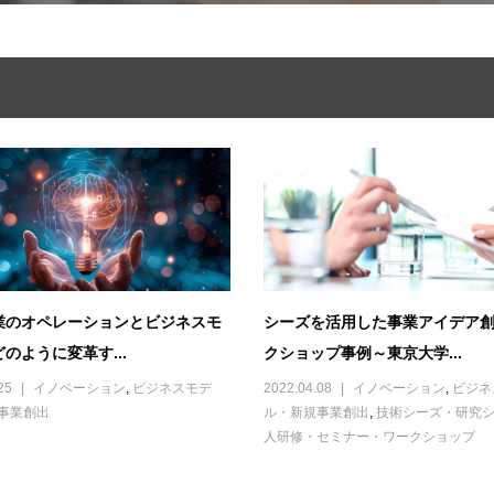
企業のオペレーションとビジネスモ
シーズを活用した事業アイデア
のように変革す...
クショップ事例～東京大学...
25
イノベーション
,
ビジネスモデ
2022.04.08
イノベーション
,
ビジネ
事業創出
ル・新規事業創出
,
技術シーズ・研究
人研修・セミナー・ワークショップ