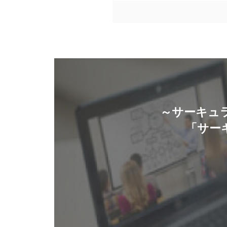
～サーキュ
「サー