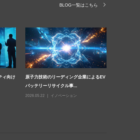
BLOG一覧はこちら
ティ向け
原子力技術のリーディング企業によるEV
アンドリッ
バッテリーリサイクル事...
つのデジタル
2026.05.22
イノベーション
2026.07.24