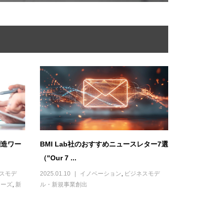
創造ワー
BMI Lab社のおすすめニュースレター7選
（"Our 7 ...
スモデ
2025.01.10
イノベーション
,
ビジネスモデ
シーズ
,
新
ル・新規事業創出