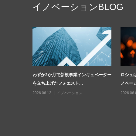
イノベーションBLOG
イクル率を3
わずか2か月で新規事業インキュベーター
ロシュ
を立ち上げたフォエスト...
ノベーシ
ノミー
2026.06.12
イノベーション
2026.06.