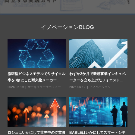
イノベーションBLOG
部
循環型ビジネスモデルでリサイクル
わずか2か月で新規事業インキュベ
Z
率を3倍にした耐火物メーカー...
ーターを立ち上げたフォエスト...
燃
2026.06.19
サーキュラーエコノミー
2026.06.12
イノベーション
20
業用
ロシュはいかにして世界中の従業員
BABLEはいかにしてスマートシテ
ハ