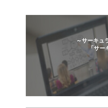
～サーキュ
「サー