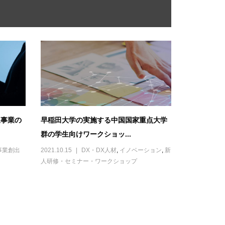
規事業の
早稲田大学の実施する中国国家重点大学
群の学生向けワークショッ...
事業創出
2021.10.15
DX・DX人材
,
イノベーション
,
新
人研修・セミナー・ワークショップ