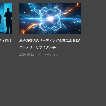
ティ向け
原子力技術のリーディング企業によるEV
アンドリッ
バッテリーリサイクル事...
つのデジタル
2026.05.22
イノベーション
2026.07.24