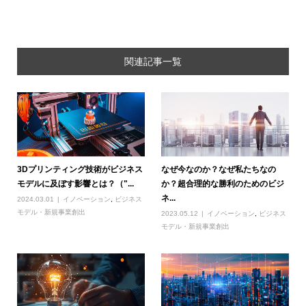
関連記事一覧
3Dプリンティング技術がビジネス
なぜ今なのか？なぜ私たちなの
モデルに及ぼす影響とは？（"...
か？超合理的な勝利のためのビジ
ネ...
2024.03.01
イノベーション
,
ビジネス
モデル・新規事業創出
2023.05.12
イノベーション
,
ビジネス
モデル・新規事業創出