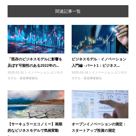
関連記事一覧
「既存のビジネスモデルに影響を
ビジネスモデル・イノベーション
及ぼす可能性のある2022年の...
入門編 - パート1：ビジネス...
2025.01.31
イノベーション
,
ビジネス
2025.03.14
イノベーション
,
ビジネス
モデル・新規事業創出
モデル・新規事業創出
【サーキュラーエコノミー】画期
オープンイノベーションの測定：
的なビジネスモデルで気候変動
スタートアップ投資の測定