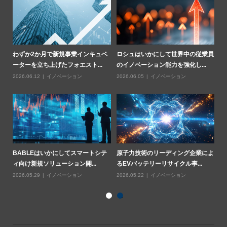
法に
わずか2か月で新規事業インキュベ
ロシュはいかにして世界中の従業員
ア
ーターを立ち上げたフォエスト...
のイノベーション能力を強化し...
門
2026.06.12
イノベーション
2026.06.05
イノベーション
20
クル
BABLEはいかにしてスマートシテ
原子力技術のリーディング企業によ
ス
ィ向け新規ソリューション開...
るEVバッテリーリサイクル事...
鉱
2026.05.29
イノベーション
2026.05.22
イノベーション
20