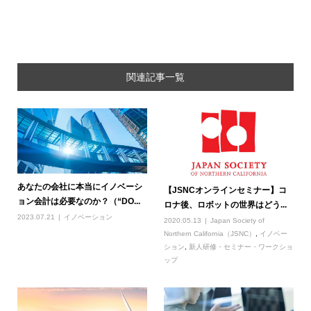
関連記事一覧
あなたの会社に本当にイノベーシ
【JSNCオンラインセミナー】コ
ョン会計は必要なのか？（“DO...
ロナ後、ロボットの世界はどう...
2023.07.21
イノベーション
2020.05.13
Japan Society of
Northern California（JSNC）
,
イノベー
ション
,
新人研修・セミナー・ワークショ
ップ