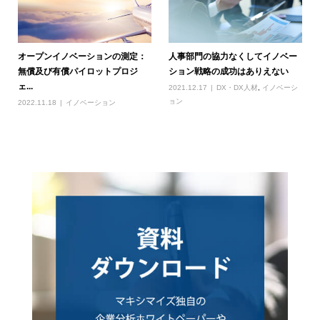
オープンイノベーションの測定：
人事部門の協力なくしてイノベー
無償及び有償パイロットプロジ
ション戦略の成功はありえない
ェ...
2021.12.17
DX・DX人材
,
イノベーシ
ョン
2022.11.18
イノベーション