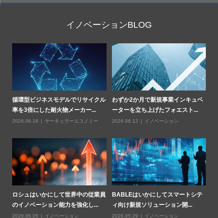
イノベーションBLOG
部
循環型ビジネスモデルでリサイクル
わずか2か月で新規事業インキュベ
Z
率を3倍にした耐火物メーカー...
ーターを立ち上げたフォエスト...
燃
2026.06.19
サーキュラーエコノミー
2026.06.12
イノベーション
20
業用
ロシュはいかにして世界中の従業員
BABLEはいかにしてスマートシテ
ハ
のイノベーション能力を強化し...
ィ向け新規ソリューション開...
基
2026.06.05
イノベーション
2026.05.29
イノベーション
20