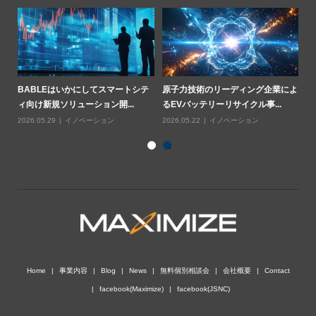
によ
スイスのオミヤ社が構築した産業用
循環型ビジネスモデルでリサイクル
B
鉱物業界におけるAI戦略("...
率を3倍にした耐火物メーカー...
ィ
2026.07.03
イノベーション
2026.06.19
サーキュラーエコノミー
20
Home
事業内容
Blog
News
無料個別相談会
会社概要
Contact
facebook(Maximize)
facebook(JSNC)