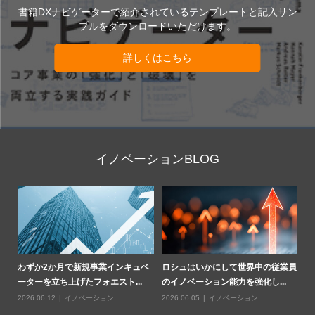
書籍DXナビゲーターで紹介されているテンプレートと記入サン
プルをダウンロードいただけます。
詳しくはこちら
イノベーションBLOG
業員
アンドリッツはいかに4つの事業部
ハンスグローエはいかにして手法に
わ
門を1つのデジタルロードマッ...
基づくイノベーション文化を醸...
ー
2026.07.24
イノベーション
2026.07.10
イノベーション
20