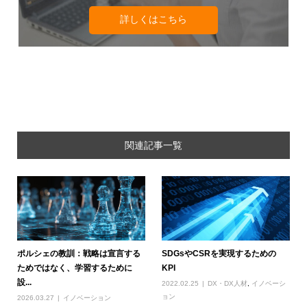
詳しくはこちら
関連記事一覧
ポルシェの教訓：戦略は宣言する
SDGsやCSRを実現するための
ためではなく、学習するために
KPI
設...
2022.02.25
DX・DX人材
,
イノベーシ
ョン
2026.03.27
イノベーション