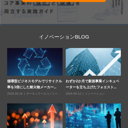
イノベーションBLOG
部
循環型ビジネスモデルでリサイクル
わずか2か月で新規事業インキュベ
Z
率を3倍にした耐火物メーカー...
ーターを立ち上げたフォエスト...
燃
2026.06.19
サーキュラーエコノミー
2026.06.12
イノベーション
20