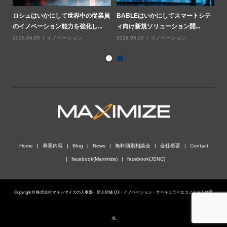
業用
ロシュはいかにして世界中の従業員
BABLEはいかにしてスマートシテ
ハ
のイノベーション能力を強化し...
ィ向け新規ソリューション開...
基
2026.06.05
イノベーション
2026.05.29
イノベーション
20
Home
事業内容
Blog
News
無料個別相談会
会社概要
Contact
facebook(Maximize)
facebook(JSNC)
Copyright © 株式会社マキシマイズの人事部・新人研修 DX・イノベーション・サーキュラーエコノミー人材育
成