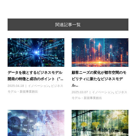
関連記事一覧
データを核とするビジネスモデル
顧客ニーズの変化が都市空間のモ
開発の特徴と成功のポイント（"...
ビリティに新たなビジネスモデ
ル...
2025.04.18
イノベーション
,
ビジネス
モデル・新規事業創出
2025.03.07
イノベーション
,
ビジネス
モデル・新規事業創出