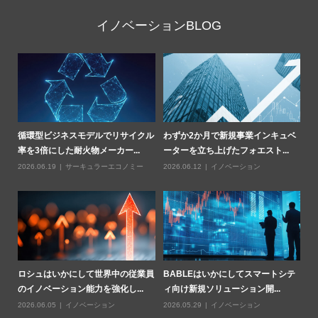
イノベーションBLOG
部
循環型ビジネスモデルでリサイクル
わずか2か月で新規事業インキュベ
Z
率を3倍にした耐火物メーカー...
ーターを立ち上げたフォエスト...
燃
2026.06.19
サーキュラーエコノミー
2026.06.12
イノベーション
20
業用
ロシュはいかにして世界中の従業員
BABLEはいかにしてスマートシテ
ハ
のイノベーション能力を強化し...
ィ向け新規ソリューション開...
基
2026.06.05
イノベーション
2026.05.29
イノベーション
20