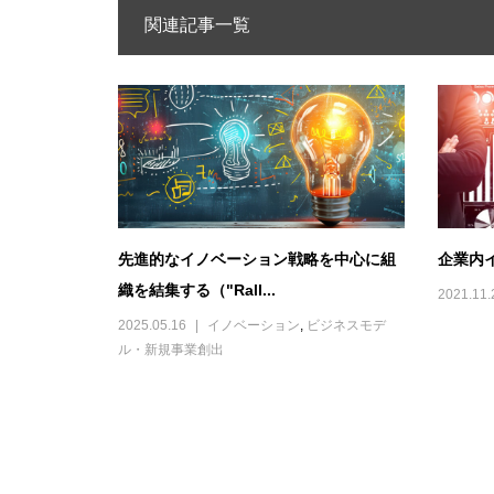
関連記事一覧
先進的なイノベーション戦略を中心に組
企業内
織を結集する（"Rall...
2021.11.
2025.05.16
イノベーション
,
ビジネスモデ
ル・新規事業創出