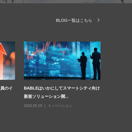
BLOG一覧はこちら
業員のイ
BABLEはいかにしてスマートシティ向け
ZFブラン
新規ソリューション開...
関向けトラン
2026.05.29
イノベーション
2026.08.07