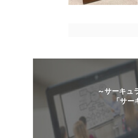
～サーキュ
「サー