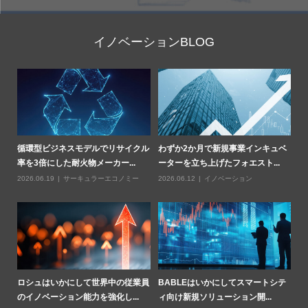
イノベーションBLOG
部
循環型ビジネスモデルでリサイクル
わずか2か月で新規事業インキュベ
Z
率を3倍にした耐火物メーカー...
ーターを立ち上げたフォエスト...
燃
2026.06.19
サーキュラーエコノミー
2026.06.12
イノベーション
20
業用
ロシュはいかにして世界中の従業員
BABLEはいかにしてスマートシテ
ハ
のイノベーション能力を強化し...
ィ向け新規ソリューション開...
基