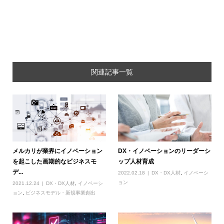
関連記事一覧
メルカリが業界にイノベーション
DX・イノベーションのリーダーシ
を起こした画期的なビジネスモ
ップ人材育成
デ...
2022.02.18
DX・DX人材
,
イノベーシ
ョン
2021.12.24
DX・DX人材
,
イノベーシ
ョン
,
ビジネスモデル・新規事業創出