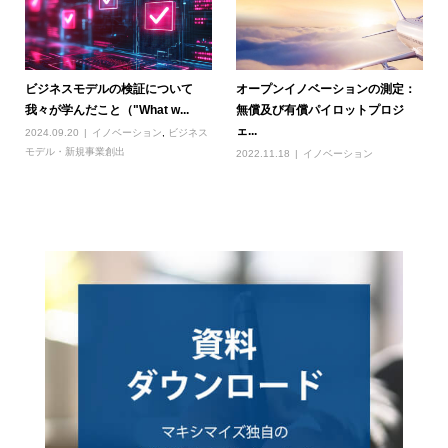
ビジネスモデルの検証について
オープンイノベーションの測定：
我々が学んだこと（"What w...
無償及び有償パイロットプロジ
ェ...
2024.09.20
イノベーション
,
ビジネス
モデル・新規事業創出
2022.11.18
イノベーション