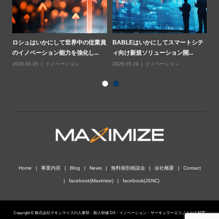
業用
ロシュはいかにして世界中の従業員
BABLEはいかにしてスマートシテ
ハ
のイノベーション能力を強化し...
ィ向け新規ソリューション開...
基
2026.06.05
イノベーション
2026.05.29
イノベーション
20
Home
事業内容
Blog
News
無料個別相談会
会社概要
Contact
facebook(Maximize)
facebook(JSNC)
Copyright © 株式会社マキシマイズの人事部・新人研修 DX・イノベーション・サーキュラーエコノミー人材育