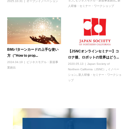
ョン
,
ビジネスモデル・新規事業創出
,
新
2025.10.31
オープンイノベーション
人研修・セミナー・ワークショップ
BMIパターンカードの上手な使い
【JSNCオンラインセミナー】コ
方（"How to prop...
ロナ後、ロボットの世界はどう...
2024.04.19
ビジネスモデル・新規事
2020.05.13
Japan Society of
業創出
Northern California（JSNC）
,
イノベー
ション
,
新人研修・セミナー・ワークショ
ップ