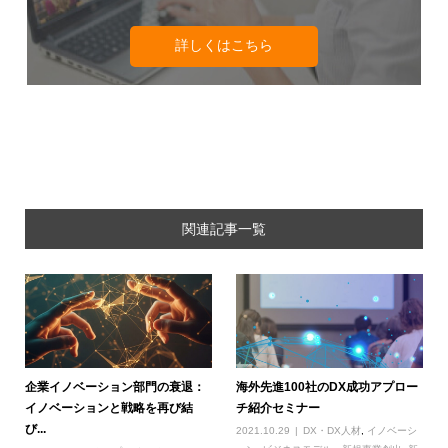
詳しくはこちら
関連記事一覧
企業イノベーション部門の衰退：
海外先進100社のDX成功アプロー
イノベーションと戦略を再び結
チ紹介セミナー
び...
2021.10.29
DX・DX人材
,
イノベーシ