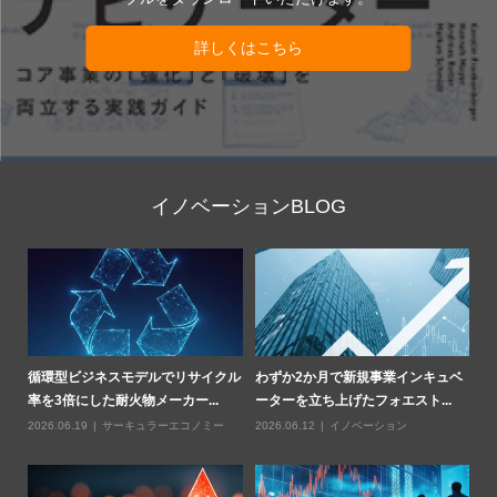
詳しくはこちら
イノベーションBLOG
部
循環型ビジネスモデルでリサイクル
わずか2か月で新規事業インキュベ
Z
率を3倍にした耐火物メーカー...
ーターを立ち上げたフォエスト...
燃
2026.06.19
サーキュラーエコノミー
2026.06.12
イノベーション
20