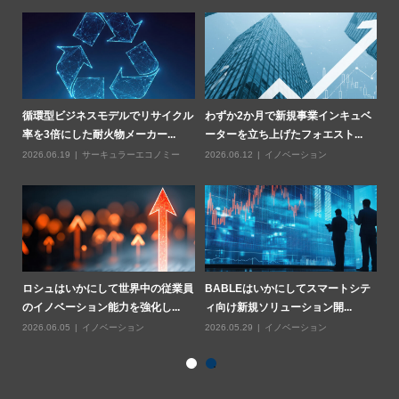
部
循環型ビジネスモデルでリサイクル
わずか2か月で新規事業インキュベ
Z
率を3倍にした耐火物メーカー...
ーターを立ち上げたフォエスト...
燃
2026.06.19
サーキュラーエコノミー
2026.06.12
イノベーション
20
業用
ロシュはいかにして世界中の従業員
BABLEはいかにしてスマートシテ
ハ
のイノベーション能力を強化し...
ィ向け新規ソリューション開...
基
2026.06.05
イノベーション
2026.05.29
イノベーション
20