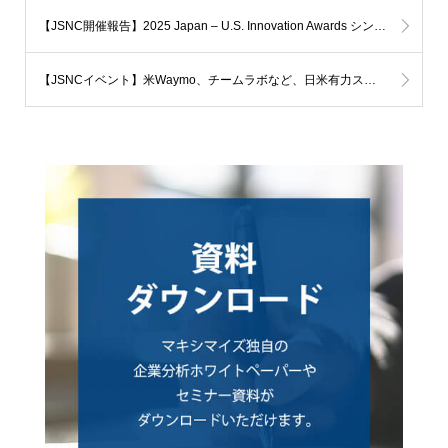
【JSNC開催報告】2025 Japan – U.S. Innovation Awards シンポジウムを開催しました
【JSNCイベント】米Waymo、チームラボなど、日米有力スタートアップ幹部が登壇！ ～2025 Japan–U.S. Innovation Awardsシンポジウム(7月17日開催)～