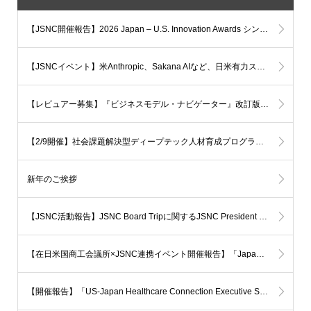
【JSNC開催報告】2026 Japan – U.S. Innovation Awards シンポジウムを開催しました
【JSNCイベント】米Anthropic、Sakana AIなど、日米有力スタートアップ幹部が登壇！ ～2026 Japan–U.S. Innovation Awardsシンポジウム(7月16日開催)～
【レビュアー募集】『ビジネスモデル・ナビゲーター』改訂版の一般レビュアーを募集しています
【2/9開催】社会課題解決型ディープテック人材育成プログラム「BiTS」説明ウェビナーのご案内
新年のご挨拶
【JSNC活動報告】JSNC Board Tripに関するJSNC President Steve Pollockのメッセージ
【在日米国商工会議所×JSNC連携イベント開催報告】「Japan Market Entry: The US Healthtech Startup Journey」が開催されました
【開催報告】「US-Japan Healthcare Connection Executive Symposium 2025 ～AIと科学が切り拓く未来の医療～