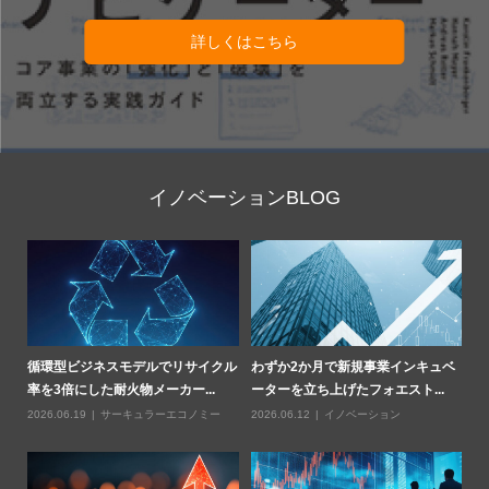
詳しくはこちら
イノベーションBLOG
部
循環型ビジネスモデルでリサイクル
わずか2か月で新規事業インキュベ
Z
率を3倍にした耐火物メーカー...
ーターを立ち上げたフォエスト...
燃
2026.06.19
サーキュラーエコノミー
2026.06.12
イノベーション
20