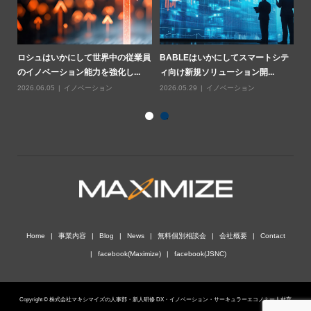
業用
ロシュはいかにして世界中の従業員
BABLEはいかにしてスマートシテ
ハ
のイノベーション能力を強化し...
ィ向け新規ソリューション開...
基
2026.06.05
イノベーション
2026.05.29
イノベーション
20
Home
事業内容
Blog
News
無料個別相談会
会社概要
Contact
facebook(Maximize)
facebook(JSNC)
Copyright © 株式会社マキシマイズの人事部・新人研修 DX・イノベーション・サーキュラーエコノミー人材育