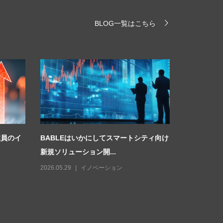
BLOG一覧はこちら
業員のイ
BABLEはいかにしてスマートシティ向け
ZFブラン
新規ソリューション開...
関向けトラン
2026.05.29
イノベーション
2026.08.07