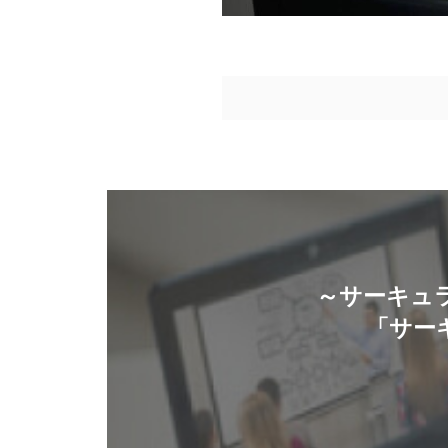
～サーキュ
「サー