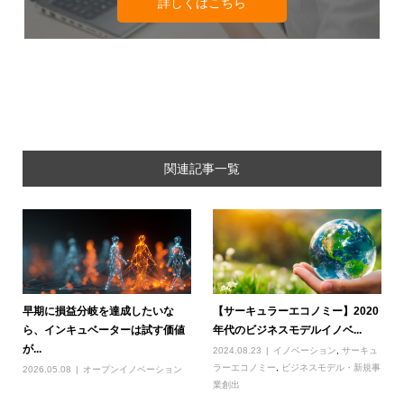
詳しくはこちら
関連記事一覧
早期に損益分岐を達成したいな
【サーキュラーエコノミー】2020
ら、インキュベーターは試す価値
年代のビジネスモデルイノベ...
が...
2024.08.23
イノベーション
,
サーキュ
ラーエコノミー
,
ビジネスモデル・新規事
2026.05.08
オープンイノベーション
業創出