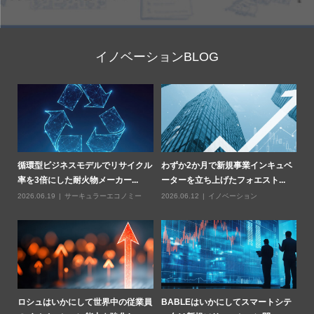
イノベーションBLOG
部
循環型ビジネスモデルでリサイクル
わずか2か月で新規事業インキュベ
Z
率を3倍にした耐火物メーカー...
ーターを立ち上げたフォエスト...
燃
2026.06.19
サーキュラーエコノミー
2026.06.12
イノベーション
20
業用
ロシュはいかにして世界中の従業員
BABLEはいかにしてスマートシテ
ハ