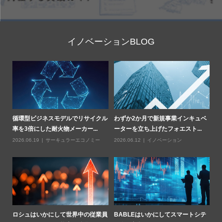
イノベーションBLOG
部
循環型ビジネスモデルでリサイクル
わずか2か月で新規事業インキュベ
Z
率を3倍にした耐火物メーカー...
ーターを立ち上げたフォエスト...
燃
2026.06.19
サーキュラーエコノミー
2026.06.12
イノベーション
20
業用
ロシュはいかにして世界中の従業員
BABLEはいかにしてスマートシテ
ハ