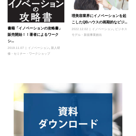
理美容業界にイノベーションを起
こしたQBハウスの画期的なビジ...
書籍「イノベーションの攻略書」
2022.12.02
イノベーション
,
ビジネス
販売開始！！著者によるワーク
モデル・新規事業創出
シ...
2019.11.07
イノベーション
,
新人研
修・セミナー・ワークショップ