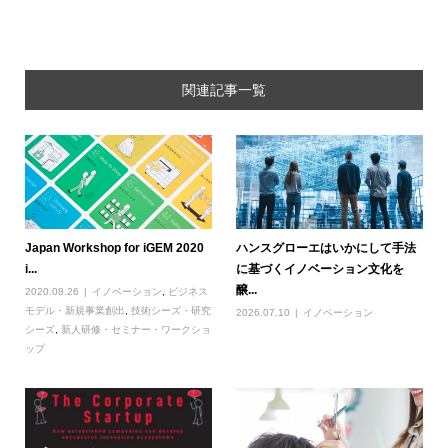
関連記事一覧
Japan Workshop for iGEM 2020
ハンスグローエはいかにして手法
i...
に基づくイノベーション文化を
醸...
2020.08.26
イノベーション
,
ビジネス
モデル・新規事業創出
,
技術シーズ・研究
2026.07.10
イノベーション
シーズ
,
新人研修・セミナー・ワークショ
ップ