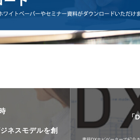
8時
「
】
ビジネスモデルを創
書籍DXナビゲーターで紹介