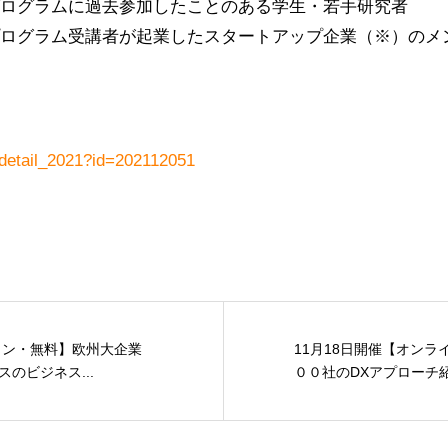
育成プログラムに過去参加したことのある学生・若手研究者
育成プログラム受講者が起業したスタートアップ企業（※）の
_detail_2021?id=202112051
イン・無料】欧州大企業
11月18日開催【オン
のビジネス...
００社のDXアプローチ紹