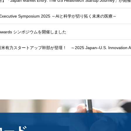
Market Entry: The US Healthtech Startup Journey」
on Executive Symposium 2025 ～AIと科学が切り拓く未来の医療～
tion Awards シンポジウムを開催しました
スタートアップ幹部が登壇！ ～2025 Japan–U.S. Innovation 