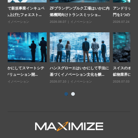
ベ
ZFブランデンブルク工場はいかに内
アンドリッツはいかに4つの事業部
循
燃機関向けトランスミッショ...
門を1つのデジタルロードマッ...
率
2026.08.07
イノベーション
2026.07.24
イノベーション
20
テ
ハンスグローエはいかにして手法に
スイスのオミヤ社が構築した産業用
ロ
基づくイノベーション文化を醸...
鉱物業界におけるAI戦略("...
の
2026.07.10
イノベーション
2026.07.03
イノベーション
20