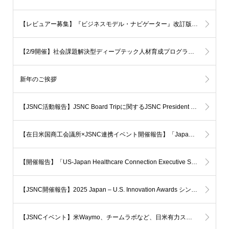
【レビュアー募集】『ビジネスモデル・ナビゲーター』改訂版の一般レビュアーを募集しています
【2/9開催】社会課題解決型ディープテック人材育成プログラム「BiTS」説明ウェビナーのご案内
新年のご挨拶
【JSNC活動報告】JSNC Board Tripに関するJSNC President Steve Pollockのメッセージ
【在日米国商工会議所×JSNC連携イベント開催報告】「Japan Market Entry: The US Healthtech Startup Journey」が開催されました
【開催報告】「US-Japan Healthcare Connection Executive Symposium 2025 ～AIと科学が切り拓く未来の医療～
【JSNC開催報告】2025 Japan – U.S. Innovation Awards シンポジウムを開催しました
【JSNCイベント】米Waymo、チームラボなど、日米有力スタートアップ幹部が登壇！ ～2025 Japan–U.S. Innovation Awardsシンポジウム(7月17日開催)～