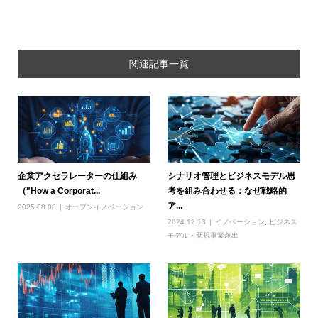
関連記事一覧
企業アクセラレーターの仕組み
シナリオ管理とビジネスモデル思
（"How a Corporat...
考を組み合わせる：なぜ戦略的
ア...
2025.08.08
オープンイノベーション
2024.12.13
イノベーション
,
ビジネス
モデル・新規事業創出