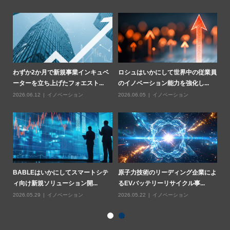
法に
わずか2か月で新規事業インキュベ
ロシュはいかにして世界中の従業員
ア
ーターを立ち上げたフォエスト...
のイノベーション能力を強化し...
門
2026.06.12
イノベーション
2026.06.05
イノベーション
20
クル
BABLEはいかにしてスマートシテ
原子力技術のリーディング企業によ
ス
ィ向け新規ソリューション開...
るEVバッテリーリサイクル事...
鉱
2026.05.29
イノベーション
2026.05.22
イノベーション
20